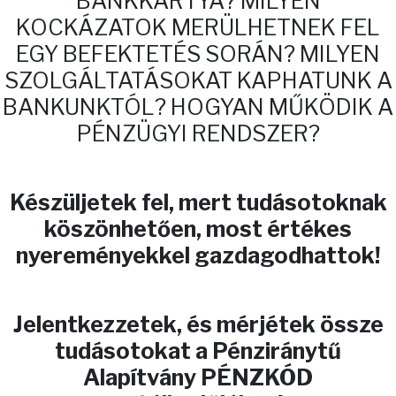
BANKKÁRTYA? MILYEN
KOCKÁZATOK MERÜLHETNEK FEL
EGY BEFEKTETÉS SORÁN? MILYEN
SZOLGÁLTATÁSOKAT KAPHATUNK A
BANKUNKTÓL? HOGYAN MŰKÖDIK A
PÉNZÜGYI RENDSZER?
Készüljetek fel, mert tudásotoknak
köszönhetően, most értékes
nyereményekkel gazdagodhattok!
Jelentkezzetek, és mérjétek össze
tudásotokat a Pénziránytű
Alapítvány PÉNZKÓD