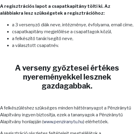
A regisztrációs lapot a csapatkapitány tölti ki. Az
alábbiakra lesz szükségetek a regisztrációhoz:
a 3 versenyző diák neve, intézménye, évfolyama, email címe,
csapatkapitány megjelölése a csapattagok közül,
a felkészítő tanár/segítő neve,
a választott csapatnév.
A verseny győztesei értékes
nyereményekkel lesznek
gazdagabbak.
A felkészüléshez szükséges minden háttéranyagot a Pénziránytű
Alapítvány ingyen biztosítja, ezek a tananyagok a Pénziránytű
Alapítvány honlapján (
www.penziranytu.hu
) elérhetőek.
A regisztráció részletes feltételeit megtaláljátok a