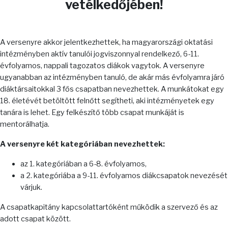
vetélkedőjében!
A versenyre akkor jelentkezhettek, ha magyarországi oktatási
intézményben aktív tanulói jogviszonnyal rendelkező, 6-11.
évfolyamos, nappali tagozatos diákok vagytok. A versenyre
ugyanabban az intézményben tanuló, de akár más évfolyamra járó
diáktársaitokkal 3 fős csapatban nevezhettek. A munkátokat egy
18. életévét betöltött felnőtt segítheti, aki intézményetek egy
tanára is lehet. Egy felkészítő több csapat munkáját is
mentorálhatja.
A versenyre két kategóriában nevezhettek:
az 1. kategóriában a 6-8. évfolyamos,
a 2. kategóriába a 9-11. évfolyamos diákcsapatok nevezését
várjuk.
A csapatkapitány kapcsolattartóként működik a szervező és az
adott csapat között.